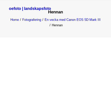
oefoto | landskapsfoto
Hennan
HEM
Home
Fotografering
En vecka med Canon EOS 5D Mark III
GALLERI
Hennan
TIPS
OM MIG
SÖK