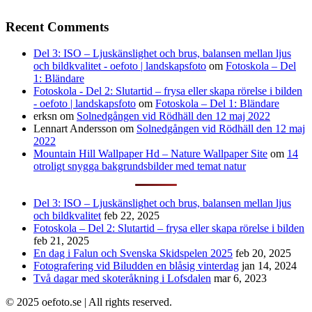
Recent Comments
Del 3: ISO – Ljuskänslighet och brus, balansen mellan ljus
och bildkvalitet - oefoto | landskapsfoto
om
Fotoskola – Del
1: Bländare
Fotoskola - Del 2: Slutartid – frysa eller skapa rörelse i bilden
- oefoto | landskapsfoto
om
Fotoskola – Del 1: Bländare
erksn
om
Solnedgången vid Rödhäll den 12 maj 2022
Lennart Andersson
om
Solnedgången vid Rödhäll den 12 maj
2022
Mountain Hill Wallpaper Hd – Nature Wallpaper Site
om
14
otroligt snygga bakgrundsbilder med temat natur
Del 3: ISO – Ljuskänslighet och brus, balansen mellan ljus
och bildkvalitet
feb 22, 2025
Fotoskola – Del 2: Slutartid – frysa eller skapa rörelse i bilden
feb 21, 2025
En dag i Falun och Svenska Skidspelen 2025
feb 20, 2025
Fotografering vid Biludden en blåsig vinterdag
jan 14, 2024
Två dagar med skoteråkning i Lofsdalen
mar 6, 2023
© 2025 oefoto.se | All rights reserved.