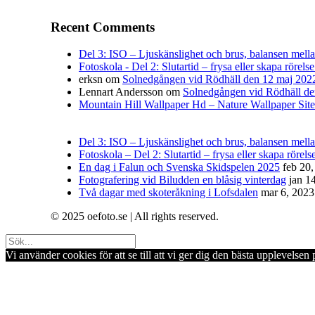
Recent Comments
Del 3: ISO – Ljuskänslighet och brus, balansen mellan 
Fotoskola - Del 2: Slutartid – frysa eller skapa rörelse
erksn
om
Solnedgången vid Rödhäll den 12 maj 202
Lennart Andersson
om
Solnedgången vid Rödhäll de
Mountain Hill Wallpaper Hd – Nature Wallpaper Site
Del 3: ISO – Ljuskänslighet och brus, balansen mellan
Fotoskola – Del 2: Slutartid – frysa eller skapa rörelse
En dag i Falun och Svenska Skidspelen 2025
feb 20
Fotografering vid Biludden en blåsig vinterdag
jan 1
Två dagar med skoteråkning i Lofsdalen
mar 6, 2023
© 2025 oefoto.se | All rights reserved.
Vi använder cookies för att se till att vi ger dig den bästa upplevels