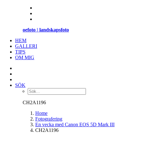
oefoto | landskapsfoto
HEM
GALLERI
TIPS
OM MIG
SÖK
CH2A1196
Home
Fotografering
En vecka med Canon EOS 5D Mark III
CH2A1196