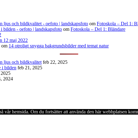
ljus och bildkvalitet - oefoto | landskapsfoto
om
Fotoskola – Del 1: B
 i bilden - oefoto | landskapsfoto
om
Fotoskola – Del 1: Bländare
2
n 12 maj 2022
om
14 otroligt snygga bakgrundsbilder med temat natur
 ljus och bildkvalitet
feb 22, 2025
 i bilden
feb 21, 2025
, 2025
4, 2024
en på vår hemsida. Om du fortsätter att använda den här webbplatsen komm