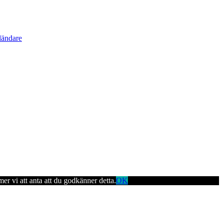
ländare
er vi att anta att du godkänner detta.
OK