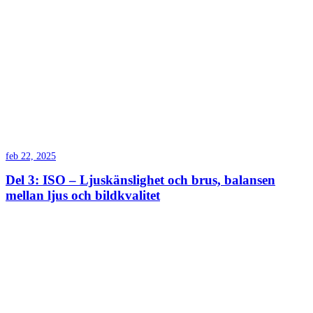
feb 22, 2025
Del 3: ISO – Ljuskänslighet och brus, balansen
mellan ljus och bildkvalitet