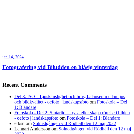
jan 14, 2024
Fotografering vid Biludden en blåsig vinterdag
Recent Comments
Del 3: ISO – Ljuskänslighet och brus, balansen mellan ljus
och bildkvalitet - oefoto | landskapsfoto
om
Fotoskola – Del
1: Bländare
Fotoskola - Del 2: Slutartid – frysa eller skapa rörelse i bilden
- oefoto | landskapsfoto
om
Fotoskola – Del 1: Bländare
erksn
om
Solnedgången vid Rödhäll den 12 maj 2022
Lennart Andersson
om
Solnedgången vid Rödhäll den 12 maj