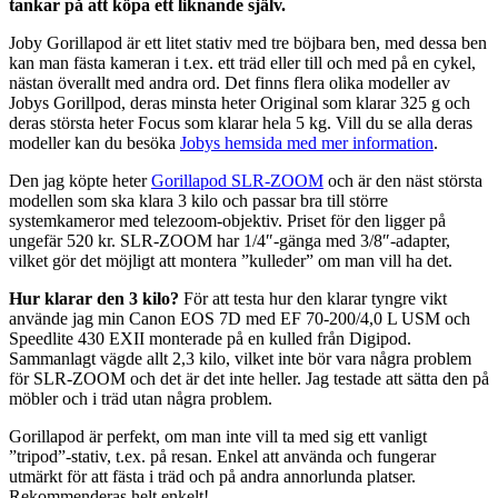
tankar på att köpa ett liknande själv.
Joby Gorillapod är ett litet stativ med tre böjbara ben, med dessa ben
kan man fästa kameran i t.ex. ett träd eller till och med på en cykel,
nästan överallt med andra ord. Det finns flera olika modeller av
Jobys Gorillpod, deras minsta heter Original som klarar 325 g och
deras största heter Focus som klarar hela 5 kg. Vill du se alla deras
modeller kan du besöka
Jobys hemsida med mer information
.
Den jag köpte heter
Gorillapod SLR-ZOOM
och är den näst största
modellen som ska klara 3 kilo och passar bra till större
systemkameror med telezoom-objektiv. Priset för den ligger på
ungefär 520 kr. SLR-ZOOM har 1/4″-gänga med 3/8″-adapter,
vilket gör det möjligt att montera ”kulleder” om man vill ha det.
Hur klarar den 3 kilo?
För att testa hur den klarar tyngre vikt
använde jag min Canon EOS 7D med EF 70-200/4,0 L USM och
Speedlite 430 EXII monterade på en kulled från Digipod.
Sammanlagt vägde allt 2,3 kilo, vilket inte bör vara några problem
för SLR-ZOOM och det är det inte heller. Jag testade att sätta den på
möbler och i träd utan några problem.
Gorillapod är perfekt, om man inte vill ta med sig ett vanligt
”tripod”-stativ, t.ex. på resan. Enkel att använda och fungerar
utmärkt för att fästa i träd och på andra annorlunda platser.
Rekommenderas helt enkelt!