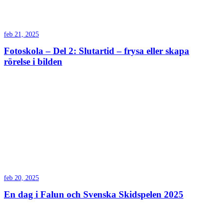
feb 21, 2025
Fotoskola – Del 2: Slutartid – frysa eller skapa
rörelse i bilden
feb 20, 2025
En dag i Falun och Svenska Skidspelen 2025