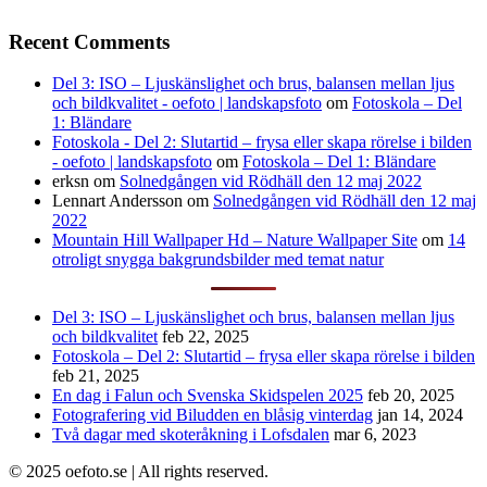
Recent Comments
Del 3: ISO – Ljuskänslighet och brus, balansen mellan ljus
och bildkvalitet - oefoto | landskapsfoto
om
Fotoskola – Del
1: Bländare
Fotoskola - Del 2: Slutartid – frysa eller skapa rörelse i bilden
- oefoto | landskapsfoto
om
Fotoskola – Del 1: Bländare
erksn
om
Solnedgången vid Rödhäll den 12 maj 2022
Lennart Andersson
om
Solnedgången vid Rödhäll den 12 maj
2022
Mountain Hill Wallpaper Hd – Nature Wallpaper Site
om
14
otroligt snygga bakgrundsbilder med temat natur
Del 3: ISO – Ljuskänslighet och brus, balansen mellan ljus
och bildkvalitet
feb 22, 2025
Fotoskola – Del 2: Slutartid – frysa eller skapa rörelse i bilden
feb 21, 2025
En dag i Falun och Svenska Skidspelen 2025
feb 20, 2025
Fotografering vid Biludden en blåsig vinterdag
jan 14, 2024
Två dagar med skoteråkning i Lofsdalen
mar 6, 2023
© 2025 oefoto.se | All rights reserved.