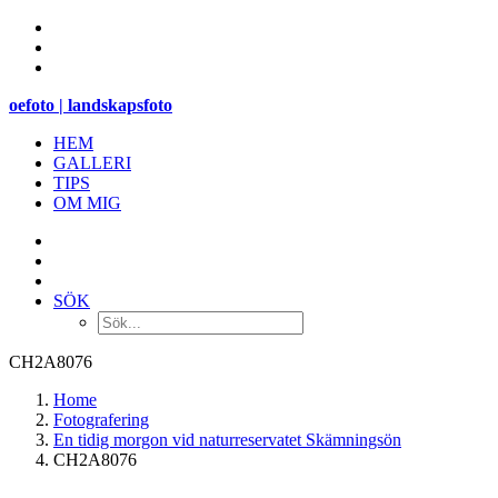
oefoto | landskapsfoto
HEM
GALLERI
TIPS
OM MIG
SÖK
CH2A8076
Home
Fotografering
En tidig morgon vid naturreservatet Skämningsön
CH2A8076