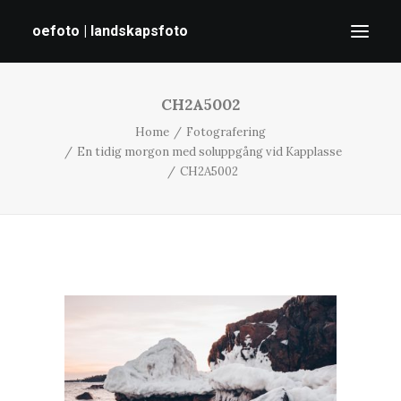
oefoto | landskapsfoto
CH2A5002
HEM
Home
Fotografering
GALLERI
En tidig morgon med soluppgång vid Kapplasse
TIPS
CH2A5002
OM MIG
SÖK