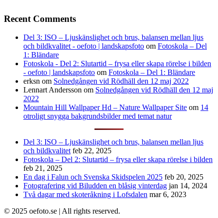
Recent Comments
Del 3: ISO – Ljuskänslighet och brus, balansen mellan ljus
och bildkvalitet - oefoto | landskapsfoto
om
Fotoskola – Del
1: Bländare
Fotoskola - Del 2: Slutartid – frysa eller skapa rörelse i bilden
- oefoto | landskapsfoto
om
Fotoskola – Del 1: Bländare
erksn
om
Solnedgången vid Rödhäll den 12 maj 2022
Lennart Andersson
om
Solnedgången vid Rödhäll den 12 maj
2022
Mountain Hill Wallpaper Hd – Nature Wallpaper Site
om
14
otroligt snygga bakgrundsbilder med temat natur
Del 3: ISO – Ljuskänslighet och brus, balansen mellan ljus
och bildkvalitet
feb 22, 2025
Fotoskola – Del 2: Slutartid – frysa eller skapa rörelse i bilden
feb 21, 2025
En dag i Falun och Svenska Skidspelen 2025
feb 20, 2025
Fotografering vid Biludden en blåsig vinterdag
jan 14, 2024
Två dagar med skoteråkning i Lofsdalen
mar 6, 2023
© 2025 oefoto.se | All rights reserved.