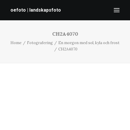
oefoto | landskapsfoto
CH2A4070
HEM
Home
Fotografering
En morgon med sol, kyla och frost
GALLERI
CH2A4070
TIPS
OM MIG
SÖK