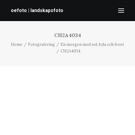
oefoto | landskapsfoto
CH2A4034
HEM
Home
Fotografering
En morgon med sol, kyla och frost
GALLERI
CH2A4034
TIPS
OM MIG
SÖK