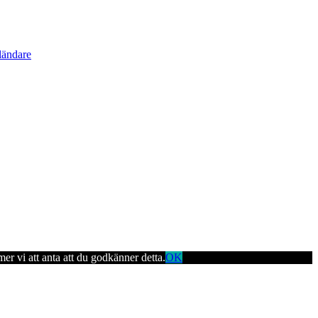
ländare
er vi att anta att du godkänner detta.
OK