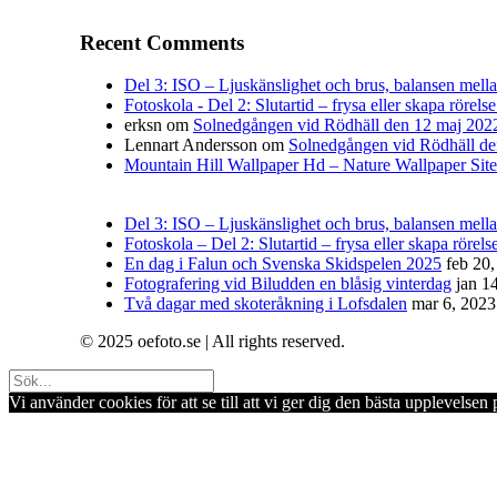
Recent Comments
Del 3: ISO – Ljuskänslighet och brus, balansen mellan 
Fotoskola - Del 2: Slutartid – frysa eller skapa rörelse
erksn
om
Solnedgången vid Rödhäll den 12 maj 202
Lennart Andersson
om
Solnedgången vid Rödhäll de
Mountain Hill Wallpaper Hd – Nature Wallpaper Site
Del 3: ISO – Ljuskänslighet och brus, balansen mellan
Fotoskola – Del 2: Slutartid – frysa eller skapa rörelse
En dag i Falun och Svenska Skidspelen 2025
feb 20
Fotografering vid Biludden en blåsig vinterdag
jan 1
Två dagar med skoteråkning i Lofsdalen
mar 6, 2023
© 2025 oefoto.se | All rights reserved.
Vi använder cookies för att se till att vi ger dig den bästa upplevels