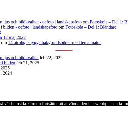
ljus och bildkvalitet - oefoto | landskapsfoto
om
Fotoskola – Del 1: B
 i bilden - oefoto | landskapsfoto
om
Fotoskola – Del 1: Bländare
2
n 12 maj 2022
om
14 otroligt snygga bakgrundsbilder med temat natur
 ljus och bildkvalitet
feb 22, 2025
 i bilden
feb 21, 2025
, 2025
4, 2024
en på vår hemsida. Om du fortsätter att använda den här webbplatsen komm