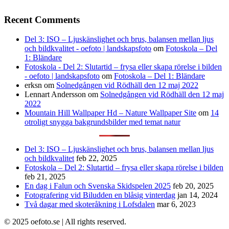
Recent Comments
Del 3: ISO – Ljuskänslighet och brus, balansen mellan ljus
och bildkvalitet - oefoto | landskapsfoto
om
Fotoskola – Del
1: Bländare
Fotoskola - Del 2: Slutartid – frysa eller skapa rörelse i bilden
- oefoto | landskapsfoto
om
Fotoskola – Del 1: Bländare
erksn
om
Solnedgången vid Rödhäll den 12 maj 2022
Lennart Andersson
om
Solnedgången vid Rödhäll den 12 maj
2022
Mountain Hill Wallpaper Hd – Nature Wallpaper Site
om
14
otroligt snygga bakgrundsbilder med temat natur
Del 3: ISO – Ljuskänslighet och brus, balansen mellan ljus
och bildkvalitet
feb 22, 2025
Fotoskola – Del 2: Slutartid – frysa eller skapa rörelse i bilden
feb 21, 2025
En dag i Falun och Svenska Skidspelen 2025
feb 20, 2025
Fotografering vid Biludden en blåsig vinterdag
jan 14, 2024
Två dagar med skoteråkning i Lofsdalen
mar 6, 2023
© 2025 oefoto.se | All rights reserved.