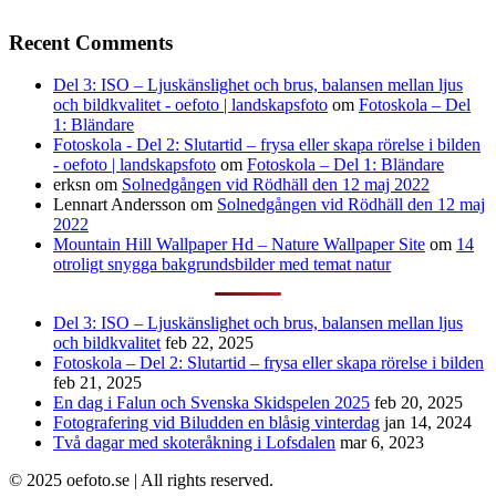
Recent Comments
Del 3: ISO – Ljuskänslighet och brus, balansen mellan ljus
och bildkvalitet - oefoto | landskapsfoto
om
Fotoskola – Del
1: Bländare
Fotoskola - Del 2: Slutartid – frysa eller skapa rörelse i bilden
- oefoto | landskapsfoto
om
Fotoskola – Del 1: Bländare
erksn
om
Solnedgången vid Rödhäll den 12 maj 2022
Lennart Andersson
om
Solnedgången vid Rödhäll den 12 maj
2022
Mountain Hill Wallpaper Hd – Nature Wallpaper Site
om
14
otroligt snygga bakgrundsbilder med temat natur
Del 3: ISO – Ljuskänslighet och brus, balansen mellan ljus
och bildkvalitet
feb 22, 2025
Fotoskola – Del 2: Slutartid – frysa eller skapa rörelse i bilden
feb 21, 2025
En dag i Falun och Svenska Skidspelen 2025
feb 20, 2025
Fotografering vid Biludden en blåsig vinterdag
jan 14, 2024
Två dagar med skoteråkning i Lofsdalen
mar 6, 2023
© 2025 oefoto.se | All rights reserved.