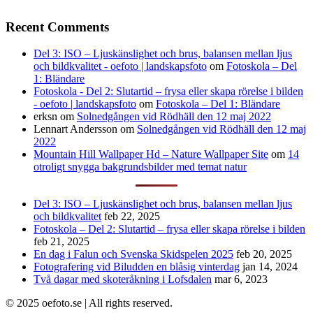
Recent Comments
Del 3: ISO – Ljuskänslighet och brus, balansen mellan ljus
och bildkvalitet - oefoto | landskapsfoto
om
Fotoskola – Del
1: Bländare
Fotoskola - Del 2: Slutartid – frysa eller skapa rörelse i bilden
- oefoto | landskapsfoto
om
Fotoskola – Del 1: Bländare
erksn
om
Solnedgången vid Rödhäll den 12 maj 2022
Lennart Andersson
om
Solnedgången vid Rödhäll den 12 maj
2022
Mountain Hill Wallpaper Hd – Nature Wallpaper Site
om
14
otroligt snygga bakgrundsbilder med temat natur
Del 3: ISO – Ljuskänslighet och brus, balansen mellan ljus
och bildkvalitet
feb 22, 2025
Fotoskola – Del 2: Slutartid – frysa eller skapa rörelse i bilden
feb 21, 2025
En dag i Falun och Svenska Skidspelen 2025
feb 20, 2025
Fotografering vid Biludden en blåsig vinterdag
jan 14, 2024
Två dagar med skoteråkning i Lofsdalen
mar 6, 2023
© 2025 oefoto.se | All rights reserved.