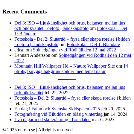
Recent Comments
Del 3: ISO – Ljuskänslighet och brus, balansen mellan ljus
och bildkvalitet - oefoto | landskapsfoto
om
Fotoskola – Del
1: Bländare
Fotoskola - Del 2: Slutartid – frysa eller skapa rörelse i bilden
- oefoto | landskapsfoto
om
Fotoskola – Del 1: Bländare
erksn
om
Solnedgången vid Rödhäll den 12 maj 2022
Lennart Andersson
om
Solnedgången vid Rödhäll den 12 maj
2022
Mountain Hill Wallpaper Hd – Nature Wallpaper Site
om
14
otroligt snygga bakgrundsbilder med temat natur
Del 3: ISO – Ljuskänslighet och brus, balansen mellan ljus
och bildkvalitet
feb 22, 2025
Fotoskola – Del 2: Slutartid – frysa eller skapa rörelse i bilden
feb 21, 2025
En dag i Falun och Svenska Skidspelen 2025
feb 20, 2025
Fotografering vid Biludden en blåsig vinterdag
jan 14, 2024
Två dagar med skoteråkning i Lofsdalen
mar 6, 2023
© 2025 oefoto.se | All rights reserved.