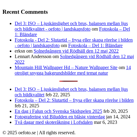
Recent Comments
Del 3: ISO – Ljuskänslighet och brus, balansen mellan ljus
och bildkvalitet - oefoto | landskapsfoto
om
Fotoskola – Del
1: Bländare
Fotoskola - Del 2: Slutartid – frysa eller skapa rörelse i bilden
- oefoto | landskapsfoto
om
Fotoskola – Del 1: Bländare
erksn
om
Solnedgången vid Rödhäll den 12 maj 2022
Lennart Andersson
om
Solnedgången vid Rödhäll den 12 maj
2022
Mountain Hill Wallpaper Hd – Nature Wallpaper Site
om
14
otroligt snygga bakgrundsbilder med temat natur
Del 3: ISO – Ljuskänslighet och brus, balansen mellan ljus
och bildkvalitet
feb 22, 2025
Fotoskola – Del 2: Slutartid – frysa eller skapa rörelse i bilden
feb 21, 2025
En dag i Falun och Svenska Skidspelen 2025
feb 20, 2025
Fotografering vid Biludden en blåsig vinterdag
jan 14, 2024
Två dagar med skoteråkning i Lofsdalen
mar 6, 2023
© 2025 oefoto.se | All rights reserved.