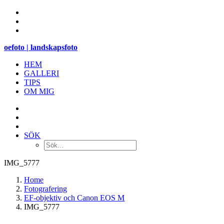
oefoto | landskapsfoto
HEM
GALLERI
TIPS
OM MIG
SÖK
IMG_5777
Home
Fotografering
EF-objektiv och Canon EOS M
IMG_5777