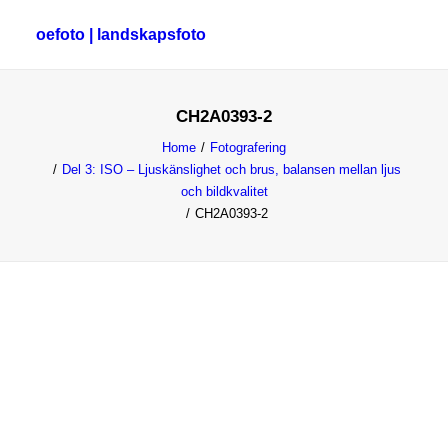
oefoto | landskapsfoto
CH2A0393-2
HEM
Home
Fotografering
GALLERI
Del 3: ISO – Ljuskänslighet och brus, balansen mellan ljus
och bildkvalitet
TIPS
CH2A0393-2
OM MIG
SÖK