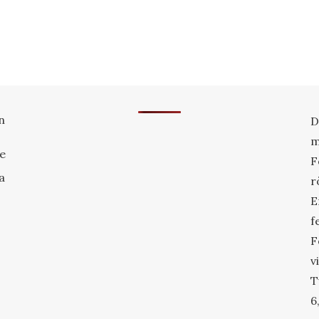
n
D
m
re
F
a
r
E
f
F
v
T
6