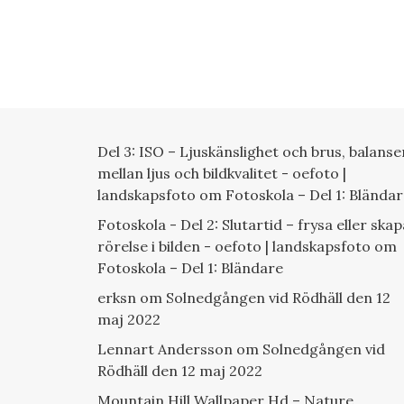
Del 3: ISO – Ljuskänslighet och brus, balanse
mellan ljus och bildkvalitet - oefoto |
landskapsfoto
om
Fotoskola – Del 1: Blända
Fotoskola - Del 2: Slutartid – frysa eller skap
rörelse i bilden - oefoto | landskapsfoto
om
Fotoskola – Del 1: Bländare
erksn
om
Solnedgången vid Rödhäll den 12
maj 2022
Lennart Andersson
om
Solnedgången vid
Rödhäll den 12 maj 2022
Mountain Hill Wallpaper Hd – Nature