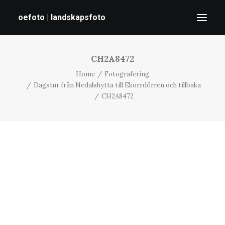
oefoto | landskapsfoto
CH2A8472
HEM
Home
Fotografering
GALLERI
Dagstur från Nedalshytta till Ekorrdörren och tillbaka
TIPS
CH2A8472
OM MIG
SÖK