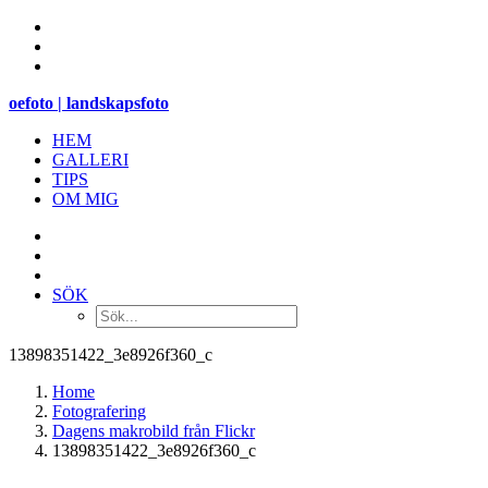
oefoto | landskapsfoto
HEM
GALLERI
TIPS
OM MIG
SÖK
13898351422_3e8926f360_c
Home
Fotografering
Dagens makrobild från Flickr
13898351422_3e8926f360_c