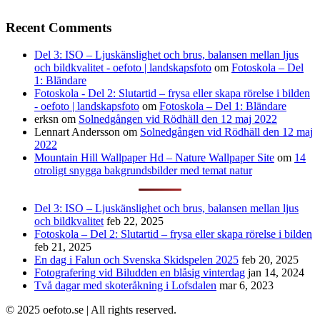
Recent Comments
Del 3: ISO – Ljuskänslighet och brus, balansen mellan ljus
och bildkvalitet - oefoto | landskapsfoto
om
Fotoskola – Del
1: Bländare
Fotoskola - Del 2: Slutartid – frysa eller skapa rörelse i bilden
- oefoto | landskapsfoto
om
Fotoskola – Del 1: Bländare
erksn
om
Solnedgången vid Rödhäll den 12 maj 2022
Lennart Andersson
om
Solnedgången vid Rödhäll den 12 maj
2022
Mountain Hill Wallpaper Hd – Nature Wallpaper Site
om
14
otroligt snygga bakgrundsbilder med temat natur
Del 3: ISO – Ljuskänslighet och brus, balansen mellan ljus
och bildkvalitet
feb 22, 2025
Fotoskola – Del 2: Slutartid – frysa eller skapa rörelse i bilden
feb 21, 2025
En dag i Falun och Svenska Skidspelen 2025
feb 20, 2025
Fotografering vid Biludden en blåsig vinterdag
jan 14, 2024
Två dagar med skoteråkning i Lofsdalen
mar 6, 2023
© 2025 oefoto.se | All rights reserved.