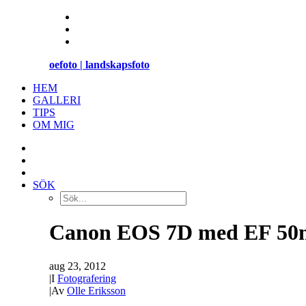
oefoto | landskapsfoto
HEM
GALLERI
TIPS
OM MIG
SÖK
Canon EOS 7D med EF 50
aug 23, 2012
|
I
Fotografering
|
Av
Olle Eriksson