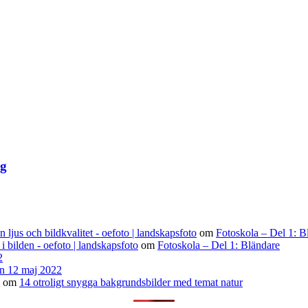
ag
ljus och bildkvalitet - oefoto | landskapsfoto
om
Fotoskola – Del 1: B
 i bilden - oefoto | landskapsfoto
om
Fotoskola – Del 1: Bländare
2
n 12 maj 2022
om
14 otroligt snygga bakgrundsbilder med temat natur