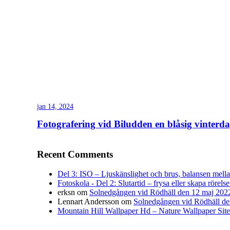
jan 14, 2024
Fotografering vid Biludden en blåsig vinterd
Recent Comments
Del 3: ISO – Ljuskänslighet och brus, balansen mellan 
Fotoskola - Del 2: Slutartid – frysa eller skapa rörelse
erksn
om
Solnedgången vid Rödhäll den 12 maj 202
Lennart Andersson
om
Solnedgången vid Rödhäll de
Mountain Hill Wallpaper Hd – Nature Wallpaper Site