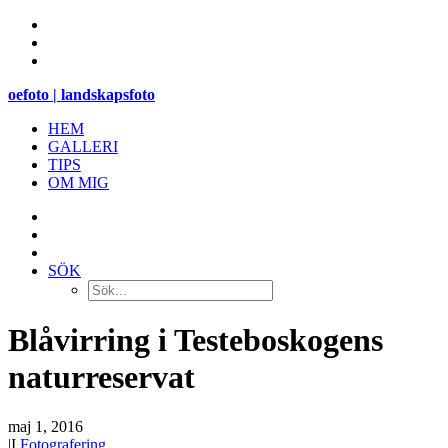
oefoto | landskapsfoto
HEM
GALLERI
TIPS
OM MIG
SÖK
Blåvirring i Testeboskogens
naturreservat
maj 1, 2016
|
I
Fotografering