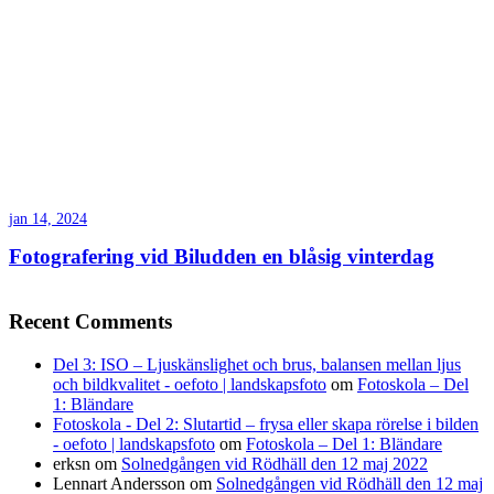
jan 14, 2024
Fotografering vid Biludden en blåsig vinterdag
Recent Comments
Del 3: ISO – Ljuskänslighet och brus, balansen mellan ljus
och bildkvalitet - oefoto | landskapsfoto
om
Fotoskola – Del
1: Bländare
Fotoskola - Del 2: Slutartid – frysa eller skapa rörelse i bilden
- oefoto | landskapsfoto
om
Fotoskola – Del 1: Bländare
erksn
om
Solnedgången vid Rödhäll den 12 maj 2022
Lennart Andersson
om
Solnedgången vid Rödhäll den 12 maj