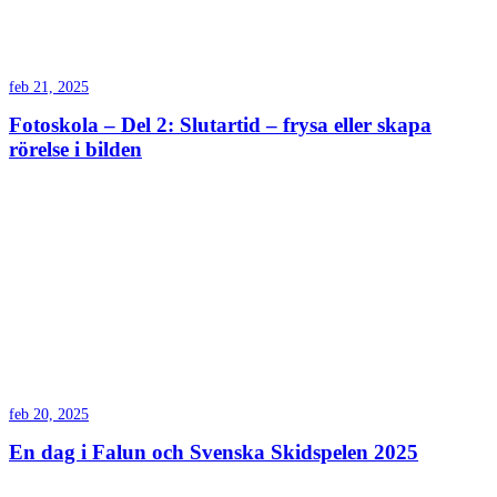
feb 21, 2025
Fotoskola – Del 2: Slutartid – frysa eller skapa
rörelse i bilden
feb 20, 2025
En dag i Falun och Svenska Skidspelen 2025