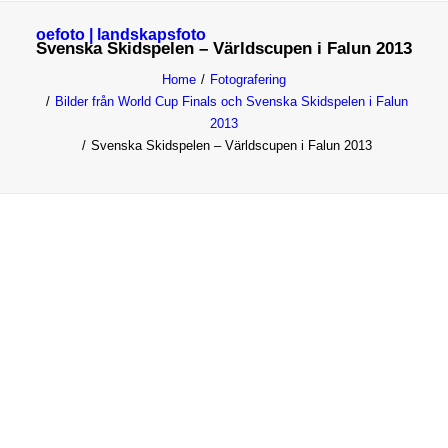
oefoto | landskapsfoto
Svenska Skidspelen – Världscupen i Falun 2013
HEM
Home
Fotografering
GALLERI
Bilder från World Cup Finals och Svenska Skidspelen i Falun
2013
TIPS
Svenska Skidspelen – Världscupen i Falun 2013
OM MIG
SÖK