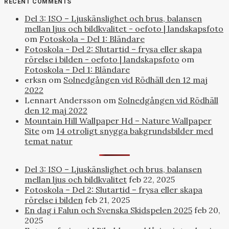
RECENT COMMENTS
Del 3: ISO – Ljuskänslighet och brus, balansen
mellan ljus och bildkvalitet - oefoto | landskapsfoto
om
Fotoskola – Del 1: Bländare
Fotoskola - Del 2: Slutartid – frysa eller skapa
rörelse i bilden - oefoto | landskapsfoto
om
Fotoskola – Del 1: Bländare
erksn
om
Solnedgången vid Rödhäll den 12 maj
2022
Lennart Andersson
om
Solnedgången vid Rödhäll
den 12 maj 2022
Mountain Hill Wallpaper Hd – Nature Wallpaper
Site
om
14 otroligt snygga bakgrundsbilder med
temat natur
Del 3: ISO – Ljuskänslighet och brus, balansen
mellan ljus och bildkvalitet
feb 22, 2025
Fotoskola – Del 2: Slutartid – frysa eller skapa
rörelse i bilden
feb 21, 2025
En dag i Falun och Svenska Skidspelen 2025
feb 20,
2025