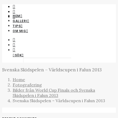
HEM
GALLERI
OEFOTO | LANDSKAPSFOTO
TIPS
OM MIG
SÖK
Svenska Skidspelen – Världscupen i Falun 2013
Home
Fotografering
Bilder från World Cup Finals och Svenska
Skidspelen i Falun 2013
Svenska Skidspelen – Världscupen i Falun 2013