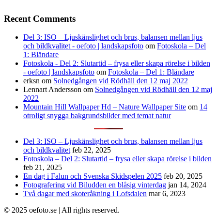
Recent Comments
Del 3: ISO – Ljuskänslighet och brus, balansen mellan ljus
och bildkvalitet - oefoto | landskapsfoto
om
Fotoskola – Del
1: Bländare
Fotoskola - Del 2: Slutartid – frysa eller skapa rörelse i bilden
- oefoto | landskapsfoto
om
Fotoskola – Del 1: Bländare
erksn
om
Solnedgången vid Rödhäll den 12 maj 2022
Lennart Andersson
om
Solnedgången vid Rödhäll den 12 maj
2022
Mountain Hill Wallpaper Hd – Nature Wallpaper Site
om
14
otroligt snygga bakgrundsbilder med temat natur
Del 3: ISO – Ljuskänslighet och brus, balansen mellan ljus
och bildkvalitet
feb 22, 2025
Fotoskola – Del 2: Slutartid – frysa eller skapa rörelse i bilden
feb 21, 2025
En dag i Falun och Svenska Skidspelen 2025
feb 20, 2025
Fotografering vid Biludden en blåsig vinterdag
jan 14, 2024
Två dagar med skoteråkning i Lofsdalen
mar 6, 2023
© 2025 oefoto.se | All rights reserved.