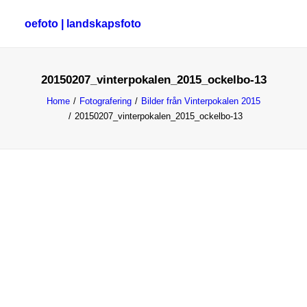
oefoto | landskapsfoto
20150207_vinterpokalen_2015_ockelbo-13
HEM
Home
Fotografering
Bilder från Vinterpokalen 2015
GALLERI
20150207_vinterpokalen_2015_ockelbo-13
TIPS
OM MIG
SÖK