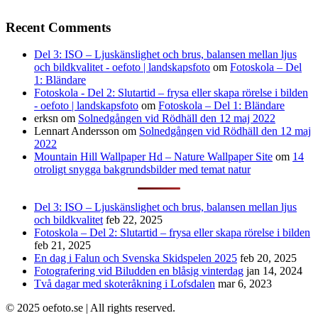
Recent Comments
Del 3: ISO – Ljuskänslighet och brus, balansen mellan ljus
och bildkvalitet - oefoto | landskapsfoto
om
Fotoskola – Del
1: Bländare
Fotoskola - Del 2: Slutartid – frysa eller skapa rörelse i bilden
- oefoto | landskapsfoto
om
Fotoskola – Del 1: Bländare
erksn
om
Solnedgången vid Rödhäll den 12 maj 2022
Lennart Andersson
om
Solnedgången vid Rödhäll den 12 maj
2022
Mountain Hill Wallpaper Hd – Nature Wallpaper Site
om
14
otroligt snygga bakgrundsbilder med temat natur
Del 3: ISO – Ljuskänslighet och brus, balansen mellan ljus
och bildkvalitet
feb 22, 2025
Fotoskola – Del 2: Slutartid – frysa eller skapa rörelse i bilden
feb 21, 2025
En dag i Falun och Svenska Skidspelen 2025
feb 20, 2025
Fotografering vid Biludden en blåsig vinterdag
jan 14, 2024
Två dagar med skoteråkning i Lofsdalen
mar 6, 2023
© 2025 oefoto.se | All rights reserved.