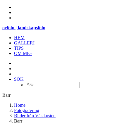
oefoto | landskapsfoto
HEM
GALLERI
TIPS
OM MIG
SÖK
Barr
Home
Fotografering
Bilder från Västkusten
Barr