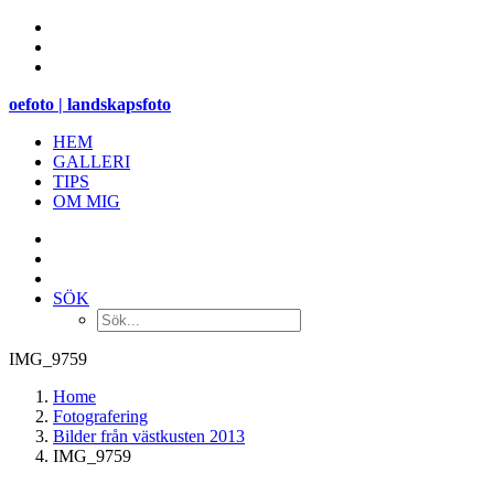
oefoto | landskapsfoto
HEM
GALLERI
TIPS
OM MIG
SÖK
IMG_9759
Home
Fotografering
Bilder från västkusten 2013
IMG_9759