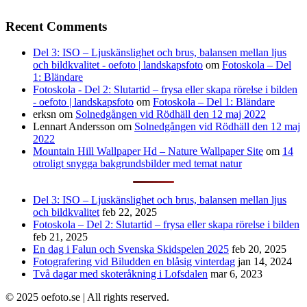
Recent Comments
Del 3: ISO – Ljuskänslighet och brus, balansen mellan ljus
och bildkvalitet - oefoto | landskapsfoto
om
Fotoskola – Del
1: Bländare
Fotoskola - Del 2: Slutartid – frysa eller skapa rörelse i bilden
- oefoto | landskapsfoto
om
Fotoskola – Del 1: Bländare
erksn
om
Solnedgången vid Rödhäll den 12 maj 2022
Lennart Andersson
om
Solnedgången vid Rödhäll den 12 maj
2022
Mountain Hill Wallpaper Hd – Nature Wallpaper Site
om
14
otroligt snygga bakgrundsbilder med temat natur
Del 3: ISO – Ljuskänslighet och brus, balansen mellan ljus
och bildkvalitet
feb 22, 2025
Fotoskola – Del 2: Slutartid – frysa eller skapa rörelse i bilden
feb 21, 2025
En dag i Falun och Svenska Skidspelen 2025
feb 20, 2025
Fotografering vid Biludden en blåsig vinterdag
jan 14, 2024
Två dagar med skoteråkning i Lofsdalen
mar 6, 2023
© 2025 oefoto.se | All rights reserved.