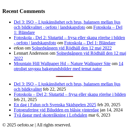
Recent Comments
Del 3: ISO – Ljuskänslighet och brus, balansen mellan ljus
och bildkvalitet - oefoto | landskapsfoto
om
Fotoskola – Del
1: Bländare
Fotoskola - Del 2: Slutartid – frysa eller skapa rörelse i bilden
- oefoto | landskapsfoto
om
Fotoskola – Del 1: Bländare
erksn
om
Solnedgången vid Rödhäll den 12 maj 2022
Lennart Andersson
om
Solnedgången vid Rödhäll den 12 maj
2022
Mountain Hill Wallpaper Hd – Nature Wallpaper Site
om
14
otroligt snygga bakgrundsbilder med temat natur
Del 3: ISO – Ljuskänslighet och brus, balansen mellan ljus
och bildkvalitet
feb 22, 2025
Fotoskola – Del 2: Slutartid – frysa eller skapa rörelse i bilden
feb 21, 2025
En dag i Falun och Svenska Skidspelen 2025
feb 20, 2025
Fotografering vid Biludden en blåsig vinterdag
jan 14, 2024
Två dagar med skoteråkning i Lofsdalen
mar 6, 2023
© 2025 oefoto.se | All rights reserved.