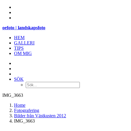
oefoto | landskapsfoto
HEM
GALLERI
TIPS
OM MIG
SÖK
IMG_3663
Home
Fotografering
Bilder från Västkusten 2012
IMG_3663