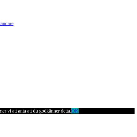
ländare
er vi att anta att du godkänner detta.
OK