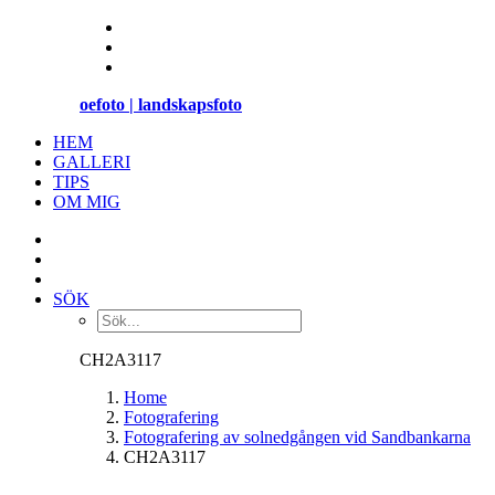
oefoto | landskapsfoto
HEM
GALLERI
TIPS
OM MIG
SÖK
CH2A3117
Home
Fotografering
Fotografering av solnedgången vid Sandbankarna
CH2A3117