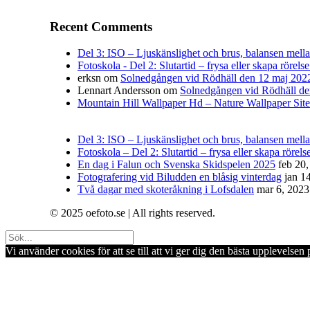
Recent Comments
Del 3: ISO – Ljuskänslighet och brus, balansen mellan 
Fotoskola - Del 2: Slutartid – frysa eller skapa rörelse
erksn
om
Solnedgången vid Rödhäll den 12 maj 202
Lennart Andersson
om
Solnedgången vid Rödhäll de
Mountain Hill Wallpaper Hd – Nature Wallpaper Site
Del 3: ISO – Ljuskänslighet och brus, balansen mellan
Fotoskola – Del 2: Slutartid – frysa eller skapa rörelse
En dag i Falun och Svenska Skidspelen 2025
feb 20
Fotografering vid Biludden en blåsig vinterdag
jan 1
Två dagar med skoteråkning i Lofsdalen
mar 6, 2023
© 2025 oefoto.se | All rights reserved.
Vi använder cookies för att se till att vi ger dig den bästa upplevels