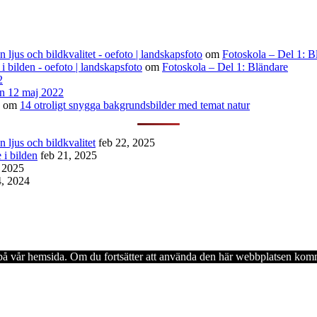
ljus och bildkvalitet - oefoto | landskapsfoto
om
Fotoskola – Del 1: B
 i bilden - oefoto | landskapsfoto
om
Fotoskola – Del 1: Bländare
2
n 12 maj 2022
om
14 otroligt snygga bakgrundsbilder med temat natur
 ljus och bildkvalitet
feb 22, 2025
 i bilden
feb 21, 2025
, 2025
4, 2024
en på vår hemsida. Om du fortsätter att använda den här webbplatsen komm