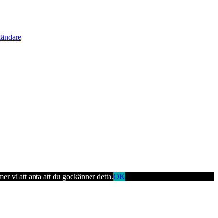
ländare
er vi att anta att du godkänner detta.
OK