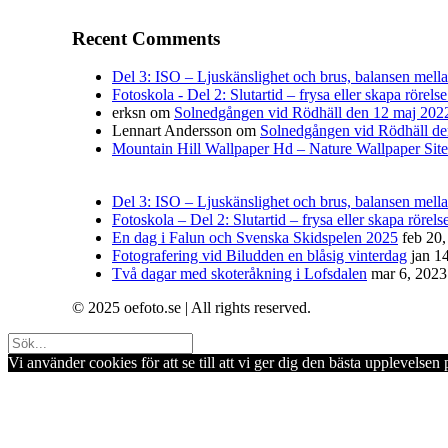
Recent Comments
Del 3: ISO – Ljuskänslighet och brus, balansen mellan 
Fotoskola - Del 2: Slutartid – frysa eller skapa rörelse
erksn
om
Solnedgången vid Rödhäll den 12 maj 202
Lennart Andersson
om
Solnedgången vid Rödhäll de
Mountain Hill Wallpaper Hd – Nature Wallpaper Site
Del 3: ISO – Ljuskänslighet och brus, balansen mellan
Fotoskola – Del 2: Slutartid – frysa eller skapa rörelse
En dag i Falun och Svenska Skidspelen 2025
feb 20
Fotografering vid Biludden en blåsig vinterdag
jan 1
Två dagar med skoteråkning i Lofsdalen
mar 6, 2023
© 2025 oefoto.se | All rights reserved.
Vi använder cookies för att se till att vi ger dig den bästa upplevels