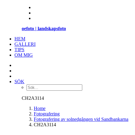
oefoto | landskapsfoto
HEM
GALLERI
TIPS
OM MIG
SÖK
CH2A3114
Home
Fotografering
Fotografering av solnedgången vid Sandbankarna
CH2A3114