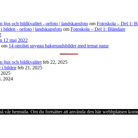
ljus och bildkvalitet - oefoto | landskapsfoto
om
Fotoskola – Del 1: B
 i bilden - oefoto | landskapsfoto
om
Fotoskola – Del 1: Bländare
2
n 12 maj 2022
om
14 otroligt snygga bakgrundsbilder med temat natur
 ljus och bildkvalitet
feb 22, 2025
 i bilden
feb 21, 2025
, 2025
4, 2024
en på vår hemsida. Om du fortsätter att använda den här webbplatsen komm