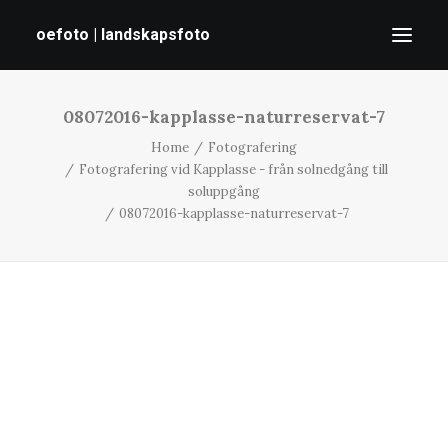
oefoto | landskapsfoto
08072016-kapplasse-naturreservat-7
HEM
Home
Fotografering
GALLERI
Fotografering vid Kapplasse - från solnedgång till
TIPS
soluppgång
08072016-kapplasse-naturreservat-7
OM MIG
SÖK