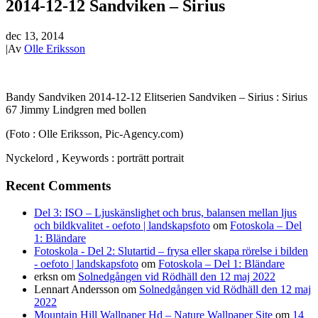
2014-12-12 Sandviken – Sirius
dec 13, 2014
|
Av
Olle Eriksson
Bandy Sandviken 2014-12-12 Elitserien Sandviken – Sirius : Sirius
67 Jimmy Lindgren med bollen
(Foto : Olle Eriksson, Pic-Agency.com)
Nyckelord , Keywords : porträtt portrait
Recent Comments
Del 3: ISO – Ljuskänslighet och brus, balansen mellan ljus
och bildkvalitet - oefoto | landskapsfoto
om
Fotoskola – Del
1: Bländare
Fotoskola - Del 2: Slutartid – frysa eller skapa rörelse i bilden
- oefoto | landskapsfoto
om
Fotoskola – Del 1: Bländare
erksn
om
Solnedgången vid Rödhäll den 12 maj 2022
Lennart Andersson
om
Solnedgången vid Rödhäll den 12 maj
2022
Mountain Hill Wallpaper Hd – Nature Wallpaper Site
om
14