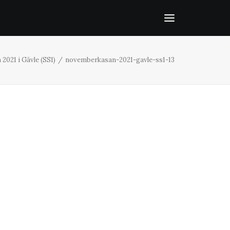
2021 i Gävle (SS1)
novemberkasan-2021-gavle-ss1-13