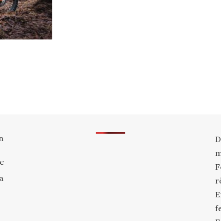
n
D
m
re
F
a
r
E
f