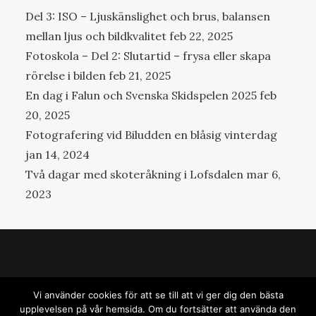
Del 3: ISO – Ljuskänslighet och brus, balansen
mellan ljus och bildkvalitet
feb 22, 2025
Fotoskola – Del 2: Slutartid – frysa eller skapa
rörelse i bilden
feb 21, 2025
En dag i Falun och Svenska Skidspelen 2025
feb
20, 2025
Fotografering vid Biludden en blåsig vinterdag
jan 14, 2024
Två dagar med skoteråkning i Lofsdalen
mar 6,
2023
© 2025 oefoto.se | All rights reserved.
Vi använder cookies för att se till att vi ger dig den bästa
upplevelsen på vår hemsida. Om du fortsätter att använda den