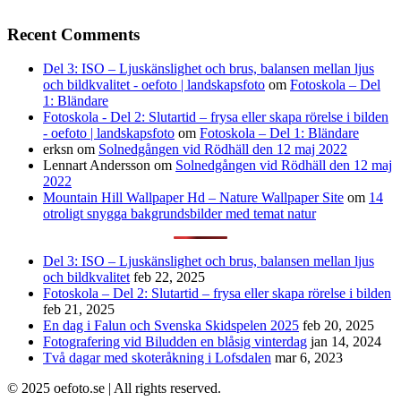
Recent Comments
Del 3: ISO – Ljuskänslighet och brus, balansen mellan ljus
och bildkvalitet - oefoto | landskapsfoto
om
Fotoskola – Del
1: Bländare
Fotoskola - Del 2: Slutartid – frysa eller skapa rörelse i bilden
- oefoto | landskapsfoto
om
Fotoskola – Del 1: Bländare
erksn
om
Solnedgången vid Rödhäll den 12 maj 2022
Lennart Andersson
om
Solnedgången vid Rödhäll den 12 maj
2022
Mountain Hill Wallpaper Hd – Nature Wallpaper Site
om
14
otroligt snygga bakgrundsbilder med temat natur
Del 3: ISO – Ljuskänslighet och brus, balansen mellan ljus
och bildkvalitet
feb 22, 2025
Fotoskola – Del 2: Slutartid – frysa eller skapa rörelse i bilden
feb 21, 2025
En dag i Falun och Svenska Skidspelen 2025
feb 20, 2025
Fotografering vid Biludden en blåsig vinterdag
jan 14, 2024
Två dagar med skoteråkning i Lofsdalen
mar 6, 2023
© 2025 oefoto.se | All rights reserved.