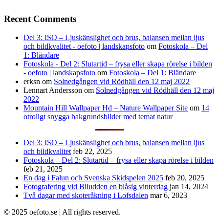
Recent Comments
Del 3: ISO – Ljuskänslighet och brus, balansen mellan ljus
och bildkvalitet - oefoto | landskapsfoto
om
Fotoskola – Del
1: Bländare
Fotoskola - Del 2: Slutartid – frysa eller skapa rörelse i bilden
- oefoto | landskapsfoto
om
Fotoskola – Del 1: Bländare
erksn
om
Solnedgången vid Rödhäll den 12 maj 2022
Lennart Andersson
om
Solnedgången vid Rödhäll den 12 maj
2022
Mountain Hill Wallpaper Hd – Nature Wallpaper Site
om
14
otroligt snygga bakgrundsbilder med temat natur
Del 3: ISO – Ljuskänslighet och brus, balansen mellan ljus
och bildkvalitet
feb 22, 2025
Fotoskola – Del 2: Slutartid – frysa eller skapa rörelse i bilden
feb 21, 2025
En dag i Falun och Svenska Skidspelen 2025
feb 20, 2025
Fotografering vid Biludden en blåsig vinterdag
jan 14, 2024
Två dagar med skoteråkning i Lofsdalen
mar 6, 2023
© 2025 oefoto.se | All rights reserved.