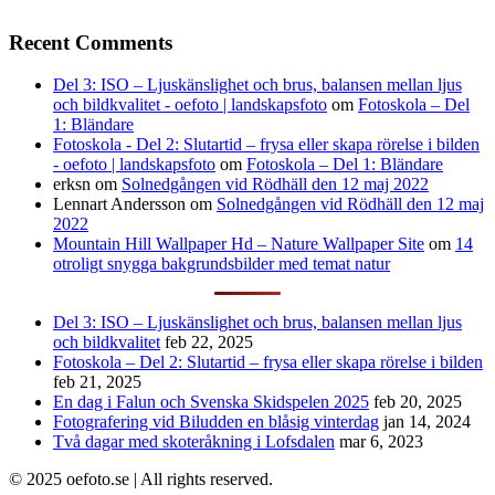
Recent Comments
Del 3: ISO – Ljuskänslighet och brus, balansen mellan ljus
och bildkvalitet - oefoto | landskapsfoto
om
Fotoskola – Del
1: Bländare
Fotoskola - Del 2: Slutartid – frysa eller skapa rörelse i bilden
- oefoto | landskapsfoto
om
Fotoskola – Del 1: Bländare
erksn
om
Solnedgången vid Rödhäll den 12 maj 2022
Lennart Andersson
om
Solnedgången vid Rödhäll den 12 maj
2022
Mountain Hill Wallpaper Hd – Nature Wallpaper Site
om
14
otroligt snygga bakgrundsbilder med temat natur
Del 3: ISO – Ljuskänslighet och brus, balansen mellan ljus
och bildkvalitet
feb 22, 2025
Fotoskola – Del 2: Slutartid – frysa eller skapa rörelse i bilden
feb 21, 2025
En dag i Falun och Svenska Skidspelen 2025
feb 20, 2025
Fotografering vid Biludden en blåsig vinterdag
jan 14, 2024
Två dagar med skoteråkning i Lofsdalen
mar 6, 2023
© 2025 oefoto.se | All rights reserved.