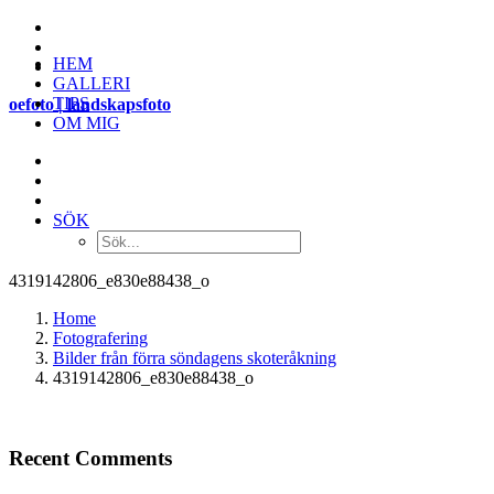
HEM
GALLERI
TIPS
oefoto | landskapsfoto
OM MIG
SÖK
4319142806_e830e88438_o
Home
Fotografering
Bilder från förra söndagens skoteråkning
4319142806_e830e88438_o
Recent Comments