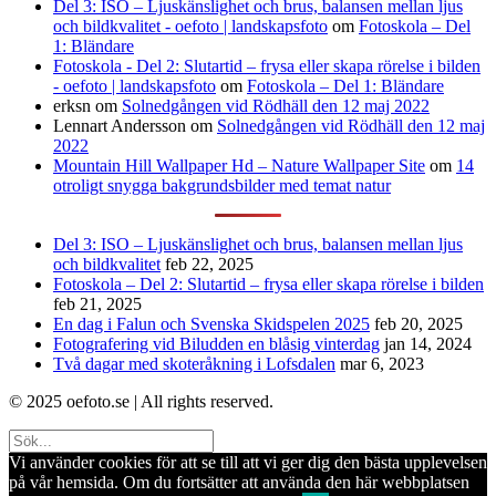
Del 3: ISO – Ljuskänslighet och brus, balansen mellan ljus
och bildkvalitet - oefoto | landskapsfoto
om
Fotoskola – Del
1: Bländare
Fotoskola - Del 2: Slutartid – frysa eller skapa rörelse i bilden
- oefoto | landskapsfoto
om
Fotoskola – Del 1: Bländare
erksn
om
Solnedgången vid Rödhäll den 12 maj 2022
Lennart Andersson
om
Solnedgången vid Rödhäll den 12 maj
2022
Mountain Hill Wallpaper Hd – Nature Wallpaper Site
om
14
otroligt snygga bakgrundsbilder med temat natur
Del 3: ISO – Ljuskänslighet och brus, balansen mellan ljus
och bildkvalitet
feb 22, 2025
Fotoskola – Del 2: Slutartid – frysa eller skapa rörelse i bilden
feb 21, 2025
En dag i Falun och Svenska Skidspelen 2025
feb 20, 2025
Fotografering vid Biludden en blåsig vinterdag
jan 14, 2024
Två dagar med skoteråkning i Lofsdalen
mar 6, 2023
© 2025 oefoto.se | All rights reserved.
Vi använder cookies för att se till att vi ger dig den bästa upplevelsen
på vår hemsida. Om du fortsätter att använda den här webbplatsen