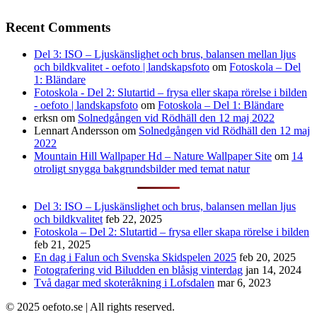
Recent Comments
Del 3: ISO – Ljuskänslighet och brus, balansen mellan ljus
och bildkvalitet - oefoto | landskapsfoto
om
Fotoskola – Del
1: Bländare
Fotoskola - Del 2: Slutartid – frysa eller skapa rörelse i bilden
- oefoto | landskapsfoto
om
Fotoskola – Del 1: Bländare
erksn
om
Solnedgången vid Rödhäll den 12 maj 2022
Lennart Andersson
om
Solnedgången vid Rödhäll den 12 maj
2022
Mountain Hill Wallpaper Hd – Nature Wallpaper Site
om
14
otroligt snygga bakgrundsbilder med temat natur
Del 3: ISO – Ljuskänslighet och brus, balansen mellan ljus
och bildkvalitet
feb 22, 2025
Fotoskola – Del 2: Slutartid – frysa eller skapa rörelse i bilden
feb 21, 2025
En dag i Falun och Svenska Skidspelen 2025
feb 20, 2025
Fotografering vid Biludden en blåsig vinterdag
jan 14, 2024
Två dagar med skoteråkning i Lofsdalen
mar 6, 2023
© 2025 oefoto.se | All rights reserved.