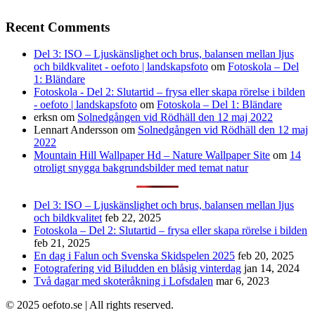
Recent Comments
Del 3: ISO – Ljuskänslighet och brus, balansen mellan ljus
och bildkvalitet - oefoto | landskapsfoto
om
Fotoskola – Del
1: Bländare
Fotoskola - Del 2: Slutartid – frysa eller skapa rörelse i bilden
- oefoto | landskapsfoto
om
Fotoskola – Del 1: Bländare
erksn
om
Solnedgången vid Rödhäll den 12 maj 2022
Lennart Andersson
om
Solnedgången vid Rödhäll den 12 maj
2022
Mountain Hill Wallpaper Hd – Nature Wallpaper Site
om
14
otroligt snygga bakgrundsbilder med temat natur
Del 3: ISO – Ljuskänslighet och brus, balansen mellan ljus
och bildkvalitet
feb 22, 2025
Fotoskola – Del 2: Slutartid – frysa eller skapa rörelse i bilden
feb 21, 2025
En dag i Falun och Svenska Skidspelen 2025
feb 20, 2025
Fotografering vid Biludden en blåsig vinterdag
jan 14, 2024
Två dagar med skoteråkning i Lofsdalen
mar 6, 2023
© 2025 oefoto.se | All rights reserved.