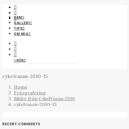
HEM
GALLERI
OEFOTO | LANDSKAPSFOTO
TIPS
OM MIG
SÖK
cykelvasan-2010-15
Home
Fotografering
Bilder från CykelVasan 2010
cykelvasan-2010-15
RECENT COMMENTS