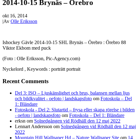
2014-10-15 Brynäs – Örebro
okt 16, 2014
|
Av
Olle Eriksson
Ishockey Gävle 2014-10-15 SHL Brynäs – Örebro : Örebro 88
Viktor Ekbom med puck
(Foto : Olle Eriksson, Pic-Agency.com)
Nyckelord , Keywords : porträtt portrait
Recent Comments
Del 3: ISO – Ljuskänslighet och brus, balansen mellan ljus
och bildkvalitet - oefoto | landskapsfoto
om
Fotoskola – Del
1: Bländare
Fotoskola - Del 2: Slutartid – frysa eller skapa rörelse i bilden
- oefoto | landskapsfoto
om
Fotoskola – Del 1: Bländare
erksn
om
Solnedgången vid Rödhäll den 12 maj 2022
Lennart Andersson
om
Solnedgången vid Rödhäll den 12 maj
2022
Mountain Hill Wallpaper Hd – Nature Wallpaper Site
om
14