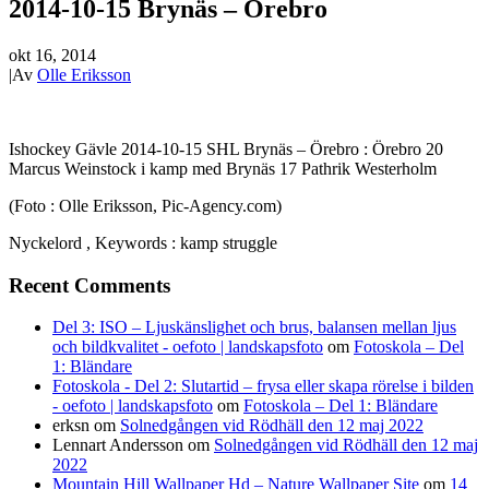
2014-10-15 Brynäs – Örebro
okt 16, 2014
|
Av
Olle Eriksson
Ishockey Gävle 2014-10-15 SHL Brynäs – Örebro : Örebro 20
Marcus Weinstock i kamp med Brynäs 17 Pathrik Westerholm
(Foto : Olle Eriksson, Pic-Agency.com)
Nyckelord , Keywords : kamp struggle
Recent Comments
Del 3: ISO – Ljuskänslighet och brus, balansen mellan ljus
och bildkvalitet - oefoto | landskapsfoto
om
Fotoskola – Del
1: Bländare
Fotoskola - Del 2: Slutartid – frysa eller skapa rörelse i bilden
- oefoto | landskapsfoto
om
Fotoskola – Del 1: Bländare
erksn
om
Solnedgången vid Rödhäll den 12 maj 2022
Lennart Andersson
om
Solnedgången vid Rödhäll den 12 maj
2022
Mountain Hill Wallpaper Hd – Nature Wallpaper Site
om
14