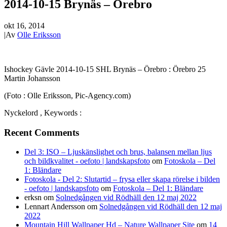
2014-10-15 Brynäs – Örebro
okt 16, 2014
|
Av
Olle Eriksson
Ishockey Gävle 2014-10-15 SHL Brynäs – Örebro : Örebro 25
Martin Johansson
(Foto : Olle Eriksson, Pic-Agency.com)
Nyckelord , Keywords :
Recent Comments
Del 3: ISO – Ljuskänslighet och brus, balansen mellan ljus
och bildkvalitet - oefoto | landskapsfoto
om
Fotoskola – Del
1: Bländare
Fotoskola - Del 2: Slutartid – frysa eller skapa rörelse i bilden
- oefoto | landskapsfoto
om
Fotoskola – Del 1: Bländare
erksn
om
Solnedgången vid Rödhäll den 12 maj 2022
Lennart Andersson
om
Solnedgången vid Rödhäll den 12 maj
2022
Mountain Hill Wallpaper Hd – Nature Wallpaper Site
om
14