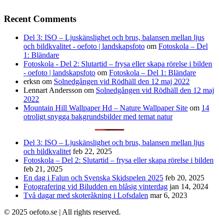
Recent Comments
Del 3: ISO – Ljuskänslighet och brus, balansen mellan ljus
och bildkvalitet - oefoto | landskapsfoto
om
Fotoskola – Del
1: Bländare
Fotoskola - Del 2: Slutartid – frysa eller skapa rörelse i bilden
- oefoto | landskapsfoto
om
Fotoskola – Del 1: Bländare
erksn
om
Solnedgången vid Rödhäll den 12 maj 2022
Lennart Andersson
om
Solnedgången vid Rödhäll den 12 maj
2022
Mountain Hill Wallpaper Hd – Nature Wallpaper Site
om
14
otroligt snygga bakgrundsbilder med temat natur
Del 3: ISO – Ljuskänslighet och brus, balansen mellan ljus
och bildkvalitet
feb 22, 2025
Fotoskola – Del 2: Slutartid – frysa eller skapa rörelse i bilden
feb 21, 2025
En dag i Falun och Svenska Skidspelen 2025
feb 20, 2025
Fotografering vid Biludden en blåsig vinterdag
jan 14, 2024
Två dagar med skoteråkning i Lofsdalen
mar 6, 2023
© 2025 oefoto.se | All rights reserved.