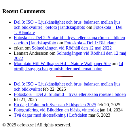
Recent Comments
Del 3: ISO – Ljuskänslighet och brus, balansen mellan ljus
och bildkvalitet - oefoto | landskapsfoto
om
Fotoskola – Del
1: Bländare
Fotoskola - Del 2: Slutartid – frysa eller skapa rörelse i bilden
- oefoto | landskapsfoto
om
Fotoskola – Del 1: Bländare
erksn
om
Solnedgången vid Rödhäll den 12 maj 2022
Lennart Andersson
om
Solnedgången vid Rödhäll den 12 maj
2022
Mountain Hill Wallpaper Hd – Nature Wallpaper Site
om
14
otroligt snygga bakgrundsbilder med temat natur
Del 3: ISO – Ljuskänslighet och brus, balansen mellan ljus
och bildkvalitet
feb 22, 2025
Fotoskola – Del 2: Slutartid – frysa eller skapa rörelse i bilden
feb 21, 2025
En dag i Falun och Svenska Skidspelen 2025
feb 20, 2025
Fotografering vid Biludden en blåsig vinterdag
jan 14, 2024
Två dagar med skoteråkning i Lofsdalen
mar 6, 2023
© 2025 oefoto.se | All rights reserved.