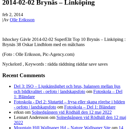
2014-02-02 Brynäs – Linköping
feb 2, 2014
|
Av
Olle Eriksson
Ishockey Gävle 2014-02-02 SuperElit Top 10 Brynäs – Linköping :
Brynäs 38 Oskar Lindblom med en målchans
(Foto : Olle Eriksson, Pic-Agency.com)
Nyckelord , Keywords : rädda räddning räddar save saves
Recent Comments
Del 3: ISO – Ljuskänslighet och brus, balansen mellan ljus
och bildkvalitet - oefoto | landskapsfoto
om
Fotoskola – Del
1: Bländare
Fotoskola - Del 2: Slutartid – frysa eller skapa rörelse i bilden
- oefoto | landskapsfoto
om
Fotoskola – Del 1: Bländare
erksn
om
Solnedgången vid Rödhäll den 12 maj 2022
Lennart Andersson
om
Solnedgången vid Rödhäll den 12 maj
2022
Mountain Hill Wallpaper Hd – Nature Wallpaper Site
om
14