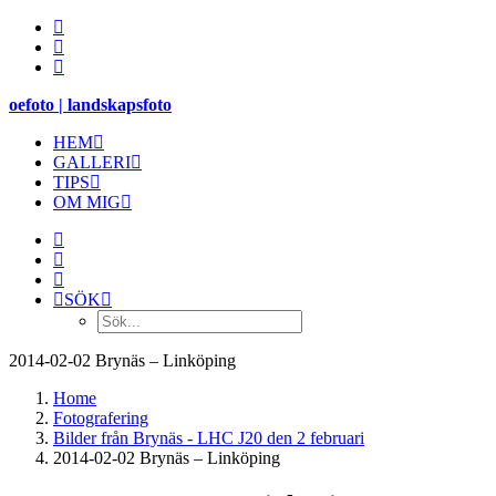
oefoto | landskapsfoto
HEM
GALLERI
TIPS
OM MIG
SÖK
2014-02-02 Brynäs – Linköping
Home
Fotografering
Bilder från Brynäs - LHC J20 den 2 februari
2014-02-02 Brynäs – Linköping