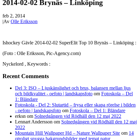
2014-02-02 Brynäs – Linköping
feb 2, 2014
|
Av
Olle Eriksson
Ishockey Gävle 2014-02-02 SuperElit Top 10 Brynäs – Linköping :
(Foto : Olle Eriksson, Pic-Agency.com)
Nyckelord , Keywords :
Recent Comments
Del 3: ISO – Ljuskänslighet och brus, balansen mellan ljus
och bildkvalitet - oefoto | landskapsfoto
om
Fotoskola – Del
1: Bländare
Fotoskola - Del 2: Slutartid – frysa eller skapa rörelse i bilden
- oefoto | landskapsfoto
om
Fotoskola – Del 1: Bländare
erksn
om
Solnedgången vid Rödhäll den 12 maj 2022
Lennart Andersson
om
Solnedgången vid Rödhäll den 12 maj
2022
Mountain Hill Wallpaper Hd – Nature Wallpaper Site
om
14
otroligt snygga bakgrundsbilder med temat natur