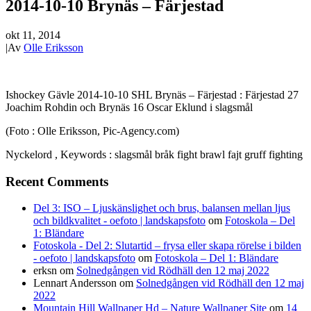
2014-10-10 Brynäs – Färjestad
okt 11, 2014
|
Av
Olle Eriksson
Ishockey Gävle 2014-10-10 SHL Brynäs – Färjestad : Färjestad 27
Joachim Rohdin och Brynäs 16 Oscar Eklund i slagsmål
(Foto : Olle Eriksson, Pic-Agency.com)
Nyckelord , Keywords : slagsmål bråk fight brawl fajt gruff fighting
Recent Comments
Del 3: ISO – Ljuskänslighet och brus, balansen mellan ljus
och bildkvalitet - oefoto | landskapsfoto
om
Fotoskola – Del
1: Bländare
Fotoskola - Del 2: Slutartid – frysa eller skapa rörelse i bilden
- oefoto | landskapsfoto
om
Fotoskola – Del 1: Bländare
erksn
om
Solnedgången vid Rödhäll den 12 maj 2022
Lennart Andersson
om
Solnedgången vid Rödhäll den 12 maj
2022
Mountain Hill Wallpaper Hd – Nature Wallpaper Site
om
14