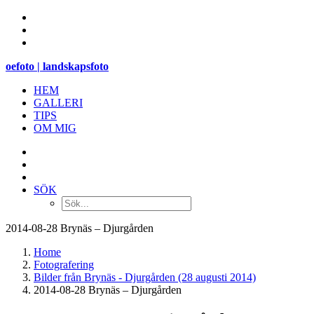
oefoto | landskapsfoto
HEM
GALLERI
TIPS
OM MIG
SÖK
2014-08-28 Brynäs – Djurgården
Home
Fotografering
Bilder från Brynäs - Djurgården (28 augusti 2014)
2014-08-28 Brynäs – Djurgården