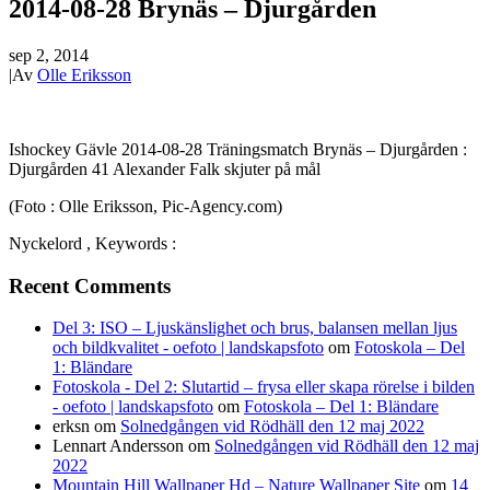
2014-08-28 Brynäs – Djurgården
sep 2, 2014
|
Av
Olle Eriksson
Ishockey Gävle 2014-08-28 Träningsmatch Brynäs – Djurgården :
Djurgården 41 Alexander Falk skjuter på mål
(Foto : Olle Eriksson, Pic-Agency.com)
Nyckelord , Keywords :
Recent Comments
Del 3: ISO – Ljuskänslighet och brus, balansen mellan ljus
och bildkvalitet - oefoto | landskapsfoto
om
Fotoskola – Del
1: Bländare
Fotoskola - Del 2: Slutartid – frysa eller skapa rörelse i bilden
- oefoto | landskapsfoto
om
Fotoskola – Del 1: Bländare
erksn
om
Solnedgången vid Rödhäll den 12 maj 2022
Lennart Andersson
om
Solnedgången vid Rödhäll den 12 maj
2022
Mountain Hill Wallpaper Hd – Nature Wallpaper Site
om
14